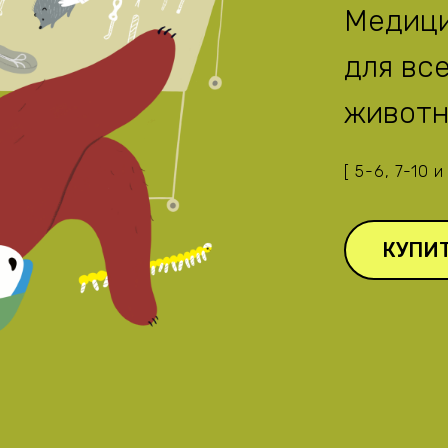
Медици
для вс
живот
[ 5-6, 7-10 и
КУПИ