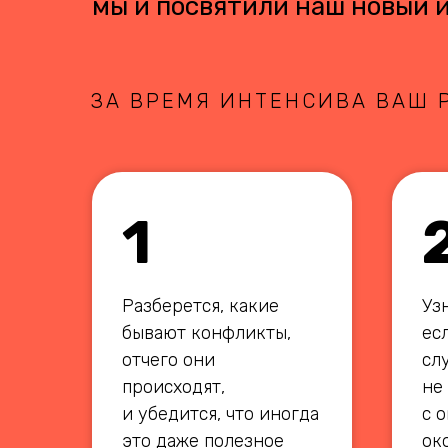
мы и посвятили наш новый 
ЗА ВРЕМЯ ИНТЕНСИВА ВАШ 
1
КУПИТЬ
Разберется, какие
Узн
бывают конфликты,
ес
отчего они
сл
происходят,
не
и убедится, что иногда
с 
это даже полезное
ок