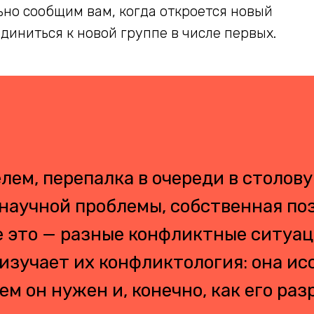
ьно сообщим вам, когда откроется новый
диниться к новой группе в числе первых.
елем, перепалка в очереди в столов
 научной проблемы, собственная по
е это — разные конфликтные ситуа
 изучает их конфликтология: она ис
ем он нужен и, конечно, как его ра