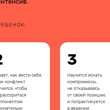
интенсив.
РЕБЕНОК:
2
3
ает, как вести себя,
Научится искать
ли конфликт
компромиссы,
учился, чтобы
не отказываясь
 рассориться
от своей позиции,
оппонентом
и попрактикуется
ончательно
в ведении