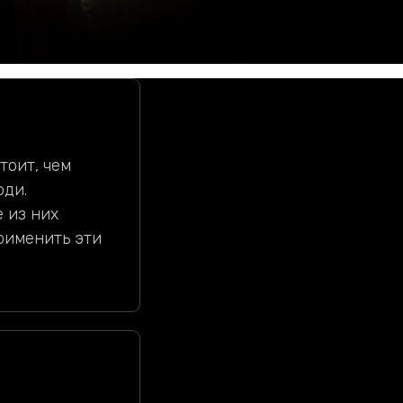
тоит, чем
юди.
 из них
рименить эти