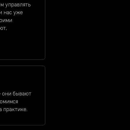
им управлять
и нас уже
воими
ют,
е они бывают
комимся
а практике.