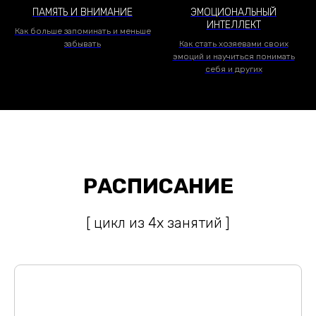
ПАМЯТЬ И ВНИМАНИЕ
ЭМОЦИОНАЛЬНЫЙ
ИНТЕЛЛЕКТ
Как больше запоминать и меньше
забывать
Как стать хозяевами своих
эмоций и научиться понимать
себя и других
РАСПИСАНИЕ
[ цикл из 4х занятий ]