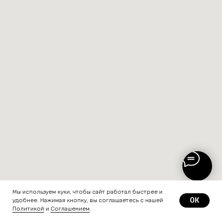
Мы используем куки, чтобы сайт работал быстрее и
ПОДОБРАТЬ ЗАНЯТИЕ
ОК
удобнее. Нажимая кнопку, вы соглашаетесь с нашей
Политикой
и
Соглашением
.