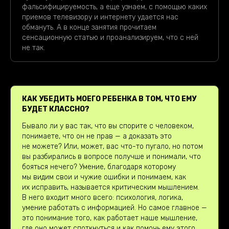
фальсифицируемость, а еще узнаем, с помощью каких
приемов телевизору и интернету удается нас
обмануть. А в конце занятия прочитаем
сенсационную статью и проанализируем, что с ней
не так.
КАК УБЕДИТЬ МОЕГО РЕБЕНКА В ТОМ, ЧТО ЕМУ
БУДЕТ КЛАССНО?
Бывало ли у вас так, что вы спорите с человеком,
понимаете, что он не прав — а доказать это
не можете? Или, может, вас что-то пугало, но потом
вы разбирались в вопросе получше и понимали, что
бояться нечего? Умение, благодаря которому
мы видим свои и чужие ошибки и понимаем, как
их исправить, называется критическим мышлением.
В него входит много всего: психология, логика,
умение работать с информацией. Но самое главное —
это понимание того, как работает наше мышление,
где оно может споткнуться и как помочь ему этого