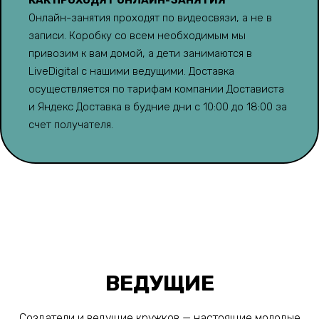
КАК ПРОХОДЯТ ОНЛАЙН-ЗАНЯТИЯ
Онлайн-занятия проходят по видеосвязи, а не в
записи. Коробку со всем необходимым мы
привозим к вам домой, а дети занимаются в
LiveDigital с нашими ведущими. Доставка
осуществляется по тарифам компании Достависта
и Яндекс Доставка в будние дни с 10:00 до 18:00 за
счет получателя.
ВЕДУЩИЕ
Создатели и ведущие кружков — настоящие молодые